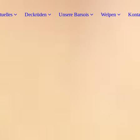
uelles
Deckrüden
Unsere Barsois
Welpen
Konta