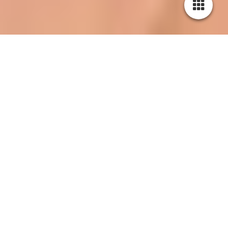
Welpe 4 - Achilles
Geboren: 09.10.2021
Uhrzeit: 12:05 Uhr
Gewicht 525g
Farbe: weiß mit sandfarbenen Platten
Geschlecht: Rüde
Breed Archive