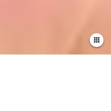
Welpe 2 - Aria
Geboren: 09.10.2021
Uhrzeit: 10:43 Uhr
Gewicht 475g
Farbe: weiß mit rotem Mantel
Geschlecht: Hündin