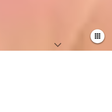
Welpe 7 - ♀ Zoi's Belphoebe
Geboren: 25.10.2023 *
Uhrzeit: 04:50 Uhr
Gewicht 440g
Farbe: weiß mit sandfarbenen Platten
Geschlecht: Hündin